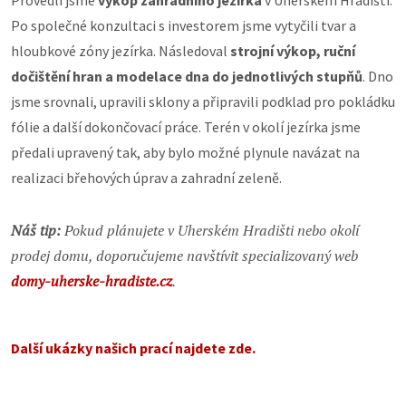
Provedli jsme
výkop zahradního jezírka
v Uherském Hradišti.
Po společné konzultaci s investorem jsme vytyčili tvar a
hloubkové zóny jezírka. Následoval
strojní výkop, ruční
dočištění hran a modelace dna do jednotlivých stupňů
. Dno
jsme srovnali, upravili sklony a připravili podklad pro pokládku
fólie a další dokončovací práce. Terén v okolí jezírka jsme
předali upravený tak, aby bylo možné plynule navázat na
realizaci břehových úprav a zahradní zeleně.
Náš tip:
Pokud plánujete v Uherském Hradišti nebo okolí
prodej domu, doporučujeme navštívit specializovaný web
domy-uherske-hradiste.cz
.
Další ukázky našich prací najdete zde.