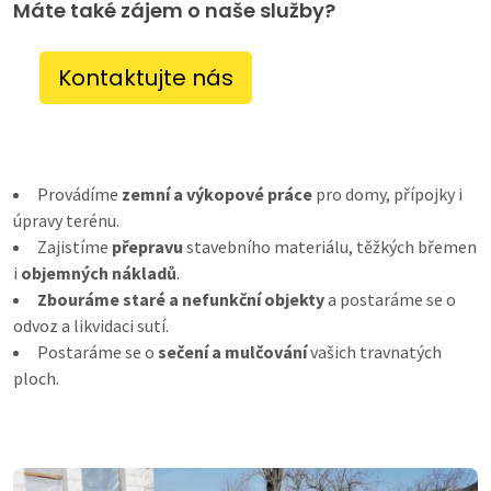
Máte také zájem o naše služby?
Kontaktujte nás
Provádíme
zemní a výkopové práce
pro domy, přípojky i
úpravy terénu.
Zajistíme
přepravu
stavebního materiálu, těžkých břemen
i
objemných nákladů
.
Zbouráme staré a nefunkční objekty
a postaráme se o
odvoz a likvidaci sutí.
Postaráme se o
sečení a mulčování
vašich travnatých
ploch.