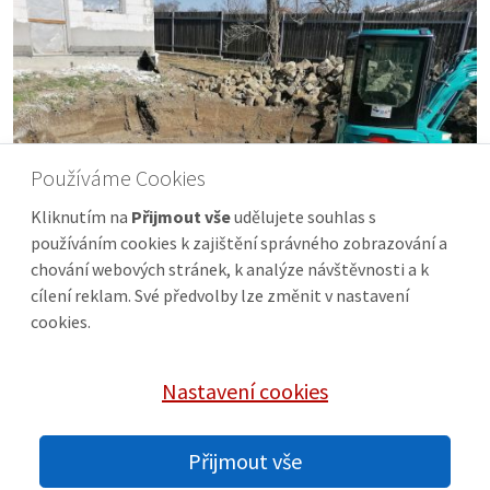
Používáme Cookies
Kliknutím na
Přijmout vše
udělujete souhlas s
používáním cookies k zajištění správného zobrazování a
chování webových stránek, k analýze návštěvnosti a k
cílení reklam. Své předvolby lze změnit v nastavení
cookies.
Nastavení cookies
© 2026 zemni-prace-uh.cz |
GDPR
|
Nastavení cookies
Přijmout vše