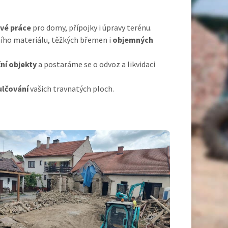
vé práce
pro domy, přípojky i úpravy terénu.
ího materiálu, těžkých břemen i
objemných
ní objekty
a postaráme se o odvoz a likvidaci
ulčování
vašich travnatých ploch.