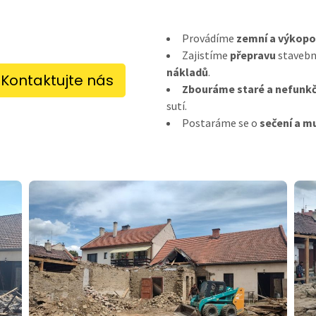
Provádíme
zemní a výkopo
Zajistíme
přepravu
stavebn
nákladů
.
Kontaktujte nás
Zbouráme staré a nefunkč
sutí.
Postaráme se o
sečení a m