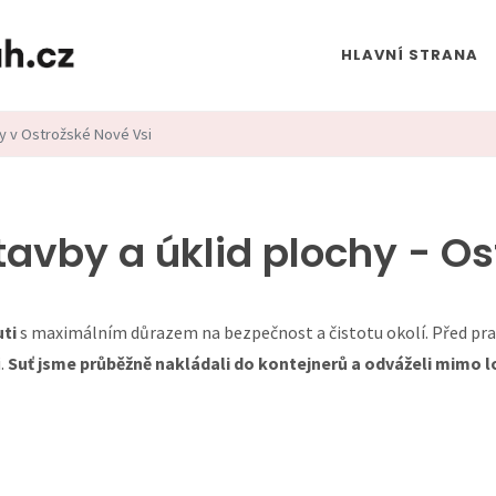
HLAVNÍ STRANA
y v Ostrožské Nové Vsi
tavby a úklid plochy - O
uti
s maximálním důrazem na bezpečnost a čistotu okolí. Před prace
i.
Suť jsme průběžně nakládali do kontejnerů a odváželi mimo l