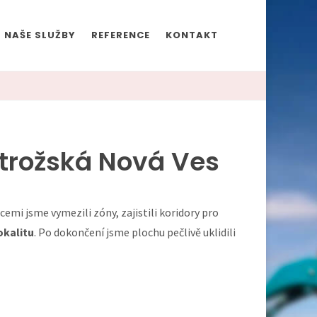
NAŠE SLUŽBY
REFERENCE
KONTAKT
strožská Nová Ves
mi jsme vymezili zóny, zajistili koridory pro
okalitu
. Po dokončení jsme plochu pečlivě uklidili