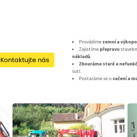
Provádíme
zemní a výkopo
Zajistíme
přepravu
stavebn
nákladů
.
Kontaktujte nás
Zbouráme staré a nefunkč
sutí.
Postaráme se o
sečení a m