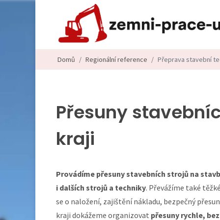
Domů
Regionální reference
Přeprava stavební tec
Přesuny stavebníc
kraji
Provádíme přesuny stavebních strojů na stavb
i dalších strojů a techniky
. Převážíme také těžk
se o naložení, zajištění nákladu, bezpečný přesu
kraji dokážeme organizovat
přesuny rychle, be