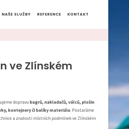
NAŠE SLUŽBY
REFERENCE
KONTAKT
en ve Zlínském
šťujeme dopravu
bagrů, nakladačů, válců, plošin
ky, kontejnery či balíky materiálu
. Postaráme
technice a znalosti místních podmínek ve Zlínském