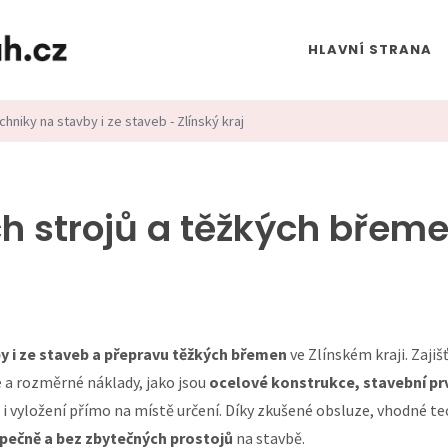
HLAVNÍ STRANA
hniky na stavby i ze staveb - Zlínský kraj
h strojů a těžkých břem
y i ze staveb a přepravu těžkých břemen
ve Zlínském kraji. Zaji
é a rozměrné náklady, jako jsou
ocelové konstrukce, stavební prv
n i vyložení přímo na místě určení. Díky zkušené obsluze, vhodné 
zpečně a bez zbytečných prostojů
na stavbě.