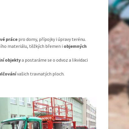
vé práce
pro domy, přípojky i úpravy terénu.
ího materiálu, těžkých břemen i
objemných
ní objekty
a postaráme se o odvoz a likvidaci
ulčování
vašich travnatých ploch.