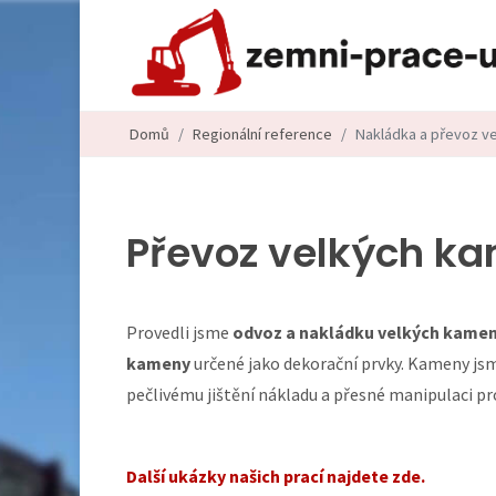
Domů
Regionální reference
Nakládka a převoz ve
Převoz velkých ka
Provedli jsme
odvoz a nakládku velkých kamenů
kameny
určené jako dekorační prvky. Kameny j
pečlivému jištění nákladu a přesné manipulaci p
Další ukázky našich prací najdete zde.