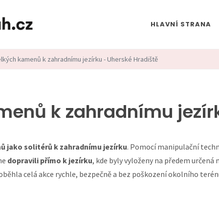
HLAVNÍ STRANA
lkých kamenů k zahradnímu jezírku - Uherské Hradiště
menů k zahradnímu jezírk
 jako solitérů k zahradnímu jezírku
. Pomocí manipulační tech
sme
dopravili přímo k jezírku
, kde byly vyloženy na předem určená m
roběhla celá akce rychle, bezpečně a bez poškození okolního terén