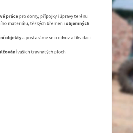
vé práce
pro domy, přípojky i úpravy terénu.
ího materiálu, těžkých břemen i
objemných
ní objekty
a postaráme se o odvoz a likvidaci
ulčování
vašich travnatých ploch.