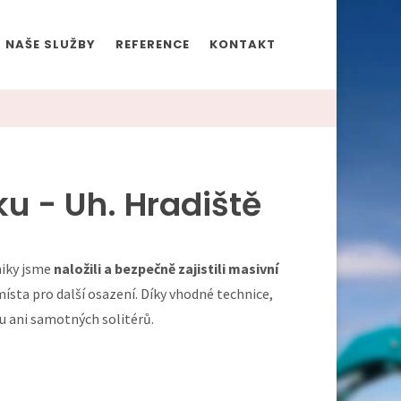
NAŠE SLUŽBY
REFERENCE
KONTAKT
u - Uh. Hradiště
niky jsme
naložili a bezpečně zajistili masivní
ísta pro další osazení. Díky vhodné technice,
u ani samotných solitérů.