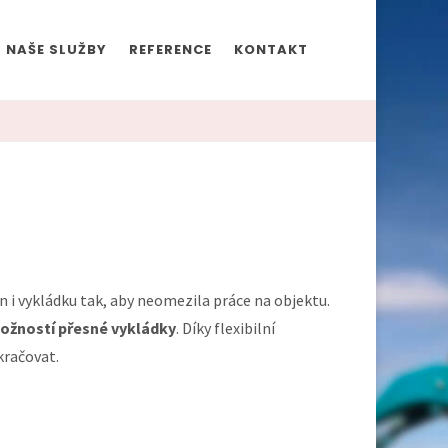
NAŠE SLUŽBY
REFERENCE
KONTAKT
ě
 i vykládku tak, aby neomezila práce na objektu.
možností přesné vykládky
. Díky flexibilní
kračovat.