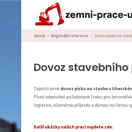
Domů
Regionální reference
Dovoz písku na stavb
Dovoz stavebního 
Zajistili jsme
dovoz písku na stavbu v Uherském
Písek odpovídal požadované frakci pro betonářsk
logistice, včasnému příjezdu a důrazu na čistou 
Další ukázky našich prací najdete zde.