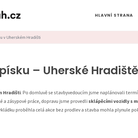
HLAVNÍ STRANA
u v Uherském Hradišti
písku – Uherské Hradišt
 Hradišti
. Po domluvě se stavbyvedoucím jsme naplánovali termín
é a zásypové práce, dopravu jsme provedli
sklápěcími vozidly s 
vykládku proběhla celá akce bez prodlev a stavba mohla plynule po