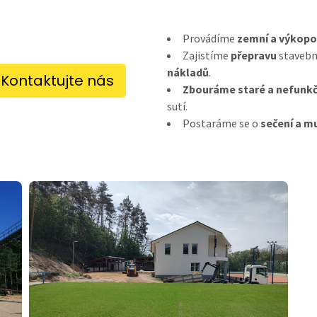
Provádíme
zemní a výkopo
Zajistíme
přepravu
stavebn
nákladů
.
Kontaktujte nás
Zbouráme staré a nefunkč
sutí.
Postaráme se o
sečení a m