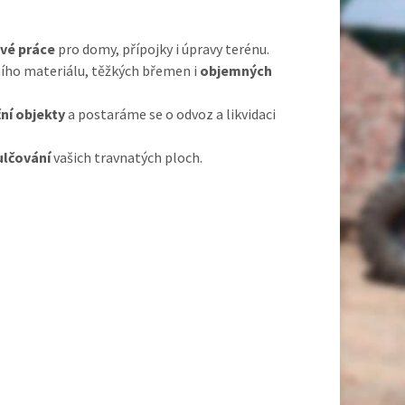
vé práce
pro domy, přípojky i úpravy terénu.
ího materiálu, těžkých břemen i
objemných
ní objekty
a postaráme se o odvoz a likvidaci
ulčování
vašich travnatých ploch.